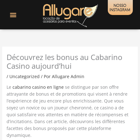
Ir
NOSSO
para
INSTAGRAM
o
conteúdo
Dúvidas Frequentes
Découvrez les bonus au Cabarino
Casino aujourd’hui
/
Uncategorized
/ Por
Allugare Admin
Le
cabarino casino en ligne
se distingue par son offre
attrayante de bonus et de promotions qui visent à rendre
l’expérience de jeu encore plus enrichissante. Que vous
soyez un novice ou un joueur chevronné, ce casino a de
quoi satisfaire vos attentes en matière de récompenses et
d’incitations. Dans cet article, découvrons les différentes
facettes des bonus proposés par cette plateforme
dynamique.