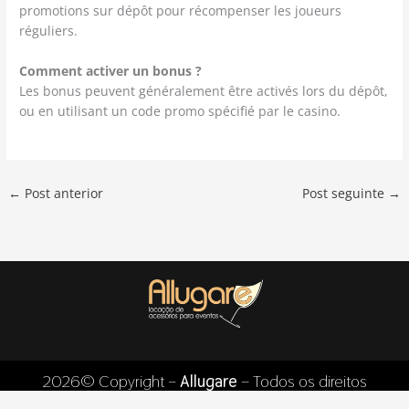
promotions sur dépôt pour récompenser les joueurs
réguliers.
Comment activer un bonus ?
Les bonus peuvent généralement être activés lors du dépôt,
ou en utilisant un code promo spécifié par le casino.
←
Post anterior
Post seguinte
→
2026© Copyright –
Allugare
– Todos os direitos
reservados | Desenvolvido por
DekMídia