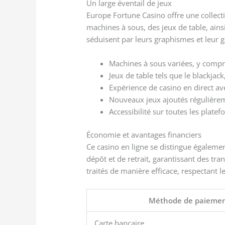
Un large éventail de jeux
Europe Fortune Casino offre une collect
machines à sous, des jeux de table, ains
séduisent par leurs graphismes et leur 
Machines à sous variées, y compri
Jeux de table tels que le blackjack,
Expérience de casino en direct av
Nouveaux jeux ajoutés régulière
Accessibilité sur toutes les plate
Économie et avantages financiers
Ce casino en ligne se distingue égaleme
dépôt et de retrait, garantissant des tra
traités de manière efficace, respectant l
Méthode de paieme
Carte bancaire