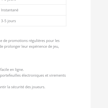
Instantané
3-5 jours
ue de promotions régulières pour les
t de prolonger leur expérience de jeu,
facile en ligne.
 portefeuilles électroniques et virements
ntir la sécurité des joueurs.