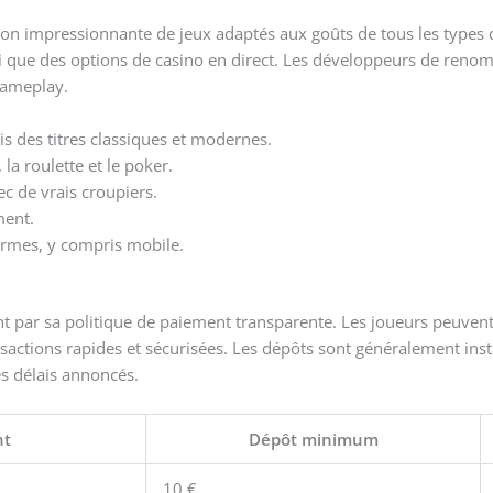
ion impressionnante de jeux adaptés aux goûts de tous les types
i que des options de casino en direct. Les développeurs de renom 
gameplay.
s des titres classiques et modernes.
 la roulette et le poker.
ec de vrais croupiers.
ment.
formes, y compris mobile.
nt par sa politique de paiement transparente. Les joueurs peuven
nsactions rapides et sécurisées. Les dépôts sont généralement inst
es délais annoncés.
nt
Dépôt minimum
10 €