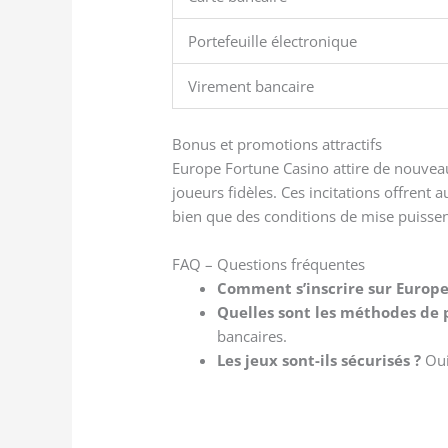
Portefeuille électronique
Virement bancaire
Bonus et promotions attractifs
Europe Fortune Casino attire de nouveau
joueurs fidèles. Ces incitations offrent 
bien que des conditions de mise puissen
FAQ – Questions fréquentes
Comment s’inscrire sur Europe
Quelles sont les méthodes de
bancaires.
Les jeux sont-ils sécurisés ?
Oui,