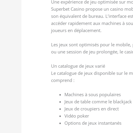
Une expérience de jeu optimisée sur mo
Superbet Casino propose un casino mobi
son équivalent de bureau. L’interface est 
accéder rapidement aux machines à sous, 
joueurs en déplacement.
Les jeux sont optimisés pour le mobile,
ou une session de jeu prolongée, le casi
Un catalogue de jeux varié
Le catalogue de jeux disponible sur le 
comprend :
Machines à sous populaires
Jeux de table comme le blackjack e
Jeux de croupiers en direct
Vidéo poker
Options de jeux instantanés