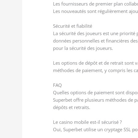
Les fournisseurs de premier plan collabo
Les nouveautés sont régulièrement ajou
Sécurité et fiabilité
La sécurité des joueurs est une priorité
données personnelles et financières des 
pour la sécurité des joueurs.
Les options de dépôt et de retrait sont 
méthodes de paiement, y compris les cart
FAQ
Quelles options de paiement sont dispon
Superbet offre plusieurs méthodes de pai
dépôts et retraits.
Le casino mobile est-il sécurisé ?
Oui, Superbet utilise un cryptage SSL po