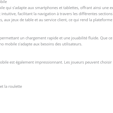
bile
le qui s’adapte aux smartphones et tablettes, offrant ainsi une 
intuitive, facilitant la navigation à travers les différentes sections
aux jeux de table et au service client, ce qui rend la plateforme
 permettant un chargement rapide et une jouabilité fluide. Que c
no mobile s’adapte aux besoins des utilisateurs.
mobile est également impressionnant. Les joueurs peuvent choisir 
t la roulette