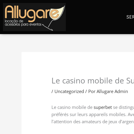
Ir
para
SE
o
conteúdo
Le casino mobile de S
/
Uncategorized
/ Por
Allugare Admin
Le casino mobile de
superbet
se distingu
préférés sur leurs appareils mobiles. Av
l’attention des amateurs de jeux d’argent