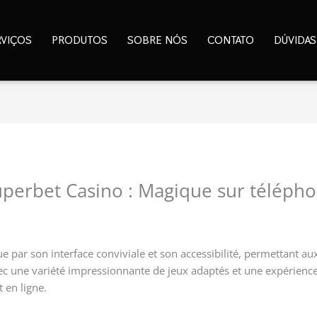
RVIÇOS
PRODUTOS
SOBRE NÓS
CONTATO
DÚVIDA
uperbet Casino : Magique sur téléph
e par son interface conviviale et son accessibilité, permettant au
ec une variété impressionnante de jeux adaptés et une expérience 
 en ligne.