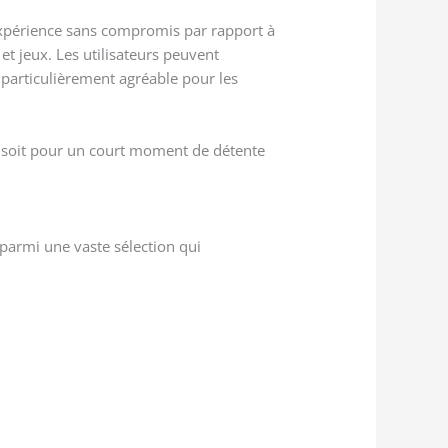
expérience sans compromis par rapport à
 et jeux. Les utilisateurs peuvent
 particulièrement agréable pour les
e soit pour un court moment de détente
parmi une vaste sélection qui