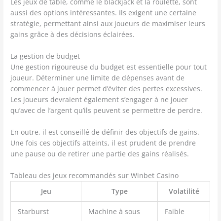
Les jeux de table, comme le blackjack et la roulette, sont
aussi des options intéressantes. Ils exigent une certaine
stratégie, permettant ainsi aux joueurs de maximiser leurs
gains grâce à des décisions éclairées.
La gestion de budget
Une gestion rigoureuse du budget est essentielle pour tout
joueur. Déterminer une limite de dépenses avant de
commencer à jouer permet d’éviter des pertes excessives.
Les joueurs devraient également s’engager à ne jouer
qu’avec de l’argent qu’ils peuvent se permettre de perdre.
En outre, il est conseillé de définir des objectifs de gains.
Une fois ces objectifs atteints, il est prudent de prendre
une pause ou de retirer une partie des gains réalisés.
Tableau des jeux recommandés sur Winbet Casino
Jeu
Type
Volatilité
Starburst
Machine à sous
Faible