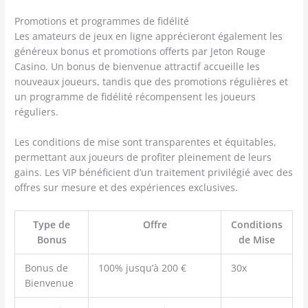
Promotions et programmes de fidélité
Les amateurs de jeux en ligne apprécieront également les
généreux bonus et promotions offerts par Jeton Rouge
Casino. Un bonus de bienvenue attractif accueille les
nouveaux joueurs, tandis que des promotions régulières et
un programme de fidélité récompensent les joueurs
réguliers.
Les conditions de mise sont transparentes et équitables,
permettant aux joueurs de profiter pleinement de leurs
gains. Les VIP bénéficient d’un traitement privilégié avec des
offres sur mesure et des expériences exclusives.
Type de
Offre
Conditions
Bonus
de Mise
Bonus de
100% jusqu’à 200 €
30x
Bienvenue