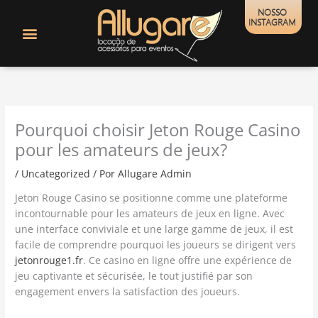
Ir
NOSSO
para
INSTAGRAM
o
conteúdo
Dúvidas Frequentes
Pourquoi choisir Jeton Rouge Casino
pour les amateurs de jeux?
/
Uncategorized
/ Por
Allugare Admin
Jeton Rouge Casino se positionne comme une plateforme
incontournable pour les amateurs de jeux en ligne. Avec
une interface conviviale et une large gamme de jeux, il est
facile de comprendre pourquoi les joueurs se dirigent vers
jetonrouge1.fr
. Ce casino en ligne offre une expérience de
jeu captivante et sécurisée, le tout justifié par son
engagement envers la satisfaction des joueurs.