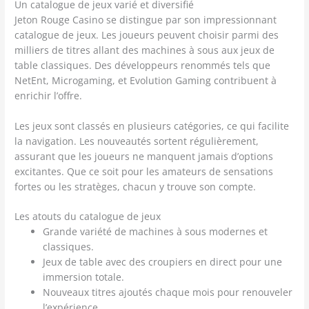
Un catalogue de jeux varié et diversifié
Jeton Rouge Casino se distingue par son impressionnant
catalogue de jeux. Les joueurs peuvent choisir parmi des
milliers de titres allant des machines à sous aux jeux de
table classiques. Des développeurs renommés tels que
NetEnt, Microgaming, et Evolution Gaming contribuent à
enrichir l’offre.
Les jeux sont classés en plusieurs catégories, ce qui facilite
la navigation. Les nouveautés sortent régulièrement,
assurant que les joueurs ne manquent jamais d’options
excitantes. Que ce soit pour les amateurs de sensations
fortes ou les stratèges, chacun y trouve son compte.
Les atouts du catalogue de jeux
Grande variété de machines à sous modernes et
classiques.
Jeux de table avec des croupiers en direct pour une
immersion totale.
Nouveaux titres ajoutés chaque mois pour renouveler
l’expérience.